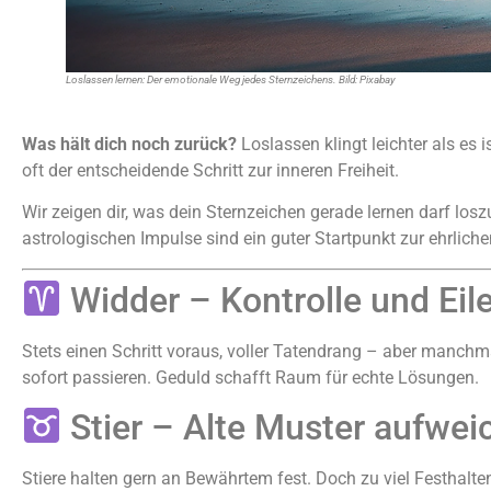
Loslassen lernen: Der emotionale Weg jedes Sternzeichens. Bild: Pixabay
Was hält dich noch zurück?
Loslassen klingt leichter als es
oft der entscheidende Schritt zur inneren Freiheit.
Wir zeigen dir, was dein Sternzeichen gerade lernen darf losz
astrologischen Impulse sind ein guter Startpunkt zur ehrliche
Widder – Kontrolle und Eil
Stets einen Schritt voraus, voller Tatendrang – aber manchma
sofort passieren. Geduld schafft Raum für echte Lösungen.
Stier – Alte Muster aufwei
Stiere halten gern an Bewährtem fest. Doch zu viel Festhalt