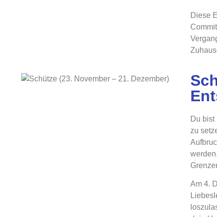
Diese E
Commitm
Vergang
Zuhause
Sch
Ent
Du bist
zu setz
Aufbruc
werden
Grenzen
Am 4. D
Liebesl
loszula