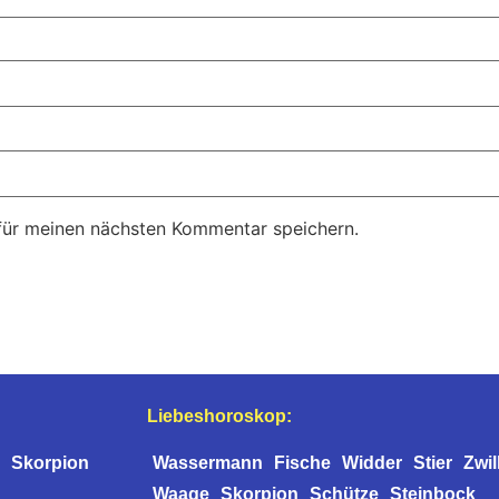
für meinen nächsten Kommentar speichern.
Liebeshoroskop:
Skorpion
Wassermann
Fische
Widder
Stier
Zwil
Waage
Skorpion
Schütze
Steinbock