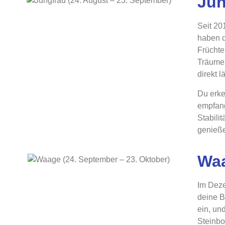
Jun
Seit 20
haben d
Früchte
Träume 
direkt 
Du erke
empfang
Stabili
genieß
Waa
Im Deze
deine B
ein, un
Steinbo