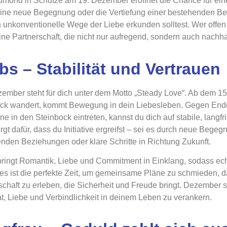
mond in Schütze am 19. Dezember eröffnet die Chance für ein
eine neue Begegnung oder die Vertiefung einer bestehenden Bezi
 unkonventionelle Wege der Liebe erkunden solltest. Wer offen i
eine Partnerschaft, die nicht nur aufregend, sondern auch nachhal
bs – Stabilität und Vertrauen
ember steht für dich unter dem Motto „Steady Love“. Ab dem 1
ock wandert, kommt Bewegung in dein Liebesleben. Gegen En
ne in den Steinbock eintreten, kannst du dich auf stabile, langf
rgt dafür, dass du Initiative ergreifst – sei es durch neue Begegn
nden Beziehungen oder klare Schritte in Richtung Zukunft.
ringt Romantik, Liebe und Commitment in Einklang, sodass ech
ies ist die perfekte Zeit, um gemeinsame Pläne zu schmieden, d
schaft zu erleben, die Sicherheit und Freude bringt. Dezember 
tät, Liebe und Verbindlichkeit in deinem Leben zu verankern.