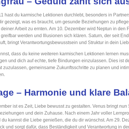
gfrau – Geduld zahlt sich au
11 hast du karmische Lektionen durchlebt, besonders in Partners
ir gezeigt, was es braucht, um gesunde Beziehungen zu pflegen, 
 deiner Arbeit zu ernten. Am 10. Dezember wird Neptun in den F
greifbar werden und Illusionen sich klären. Saturn, der seit E
läuft, bringt Verantwortungsbewusstsein und Struktur in dein Lie
nnst, dass du keine weiteren karmischen Lektionen lernen musst
en und dich auf echte, tiefe Bindungen einzulassen. Dies ist 
tät zuzulassen, gemeinsame Zukunftsschritte zu planen und in
en.
ge – Harmonie und klare Ba
mber ist es Zeit, Liebe bewusst zu gestalten. Venus bringt nun 
eziehungen und dein Zuhause. Nach einem Jahr voller Lernpr
d du kannst die Liebe genießen, die du dir wünschst. Am 29. 
ck und sorgt dafür, dass Beständigkeit und Verantwortung in de