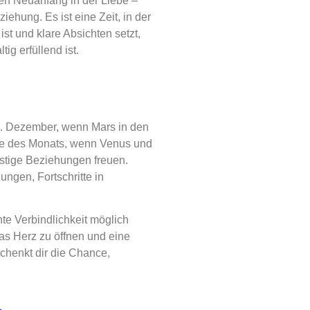
en Neuanfang in der Liebe –
ehung. Es ist eine Zeit, in der
st und klare Absichten setzt,
tig erfüllend ist.
5. Dezember, wenn Mars in den
de des Monats, wenn Venus und
ristige Beziehungen freuen.
ungen, Fortschritte in
te Verbindlichkeit möglich
as Herz zu öffnen und eine
schenkt dir die Chance,