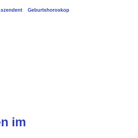
szendent
Geburtshoroskop
en im