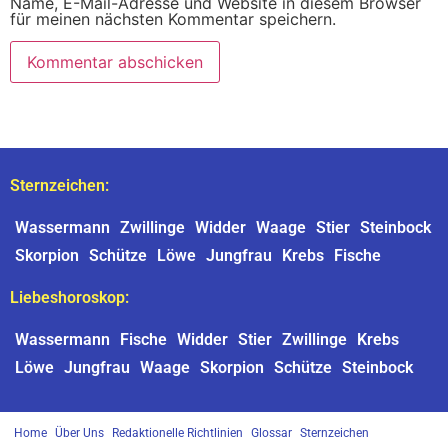
Name, E-Mail-Adresse und Website in diesem Browser
für meinen nächsten Kommentar speichern.
Sternzeichen:
Wassermann
Zwillinge
Widder
Waage
Stier
Steinbock
Skorpion
Schütze
Löwe
Jungfrau
Krebs
Fische
Liebeshoroskop:
Wassermann
Fische
Widder
Stier
Zwillinge
Krebs
Löwe
Jungfrau
Waage
Skorpion
Schütze
Steinbock
Home
Über Uns
Redaktionelle Richtlinien
Glossar
Sternzeichen