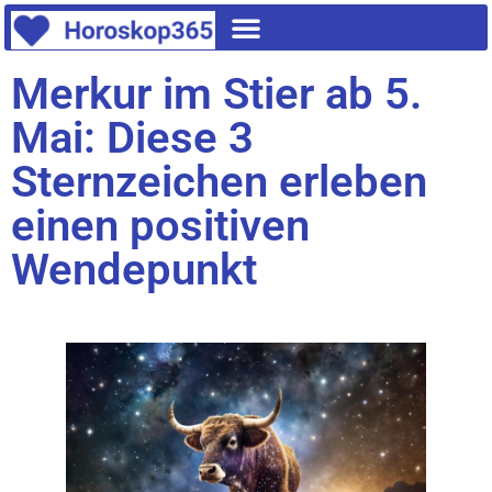
Merkur im Stier ab 5.
Mai: Diese 3
Sternzeichen erleben
einen positiven
Wendepunkt