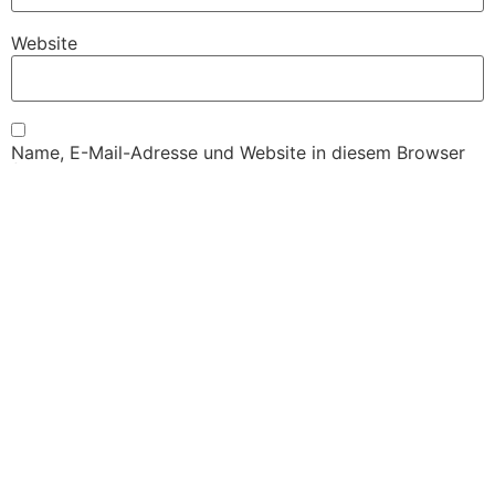
Website
Name, E-Mail-Adresse und Website in diesem Browser
für meinen nächsten Kommentar speichern.
Sternzeichen:
Wassermann
Zwillinge
Widder
Waage
Stier
Steinbock
Skorpion
Schütze
Löwe
Jungfrau
Krebs
Fische
Liebeshoroskop: