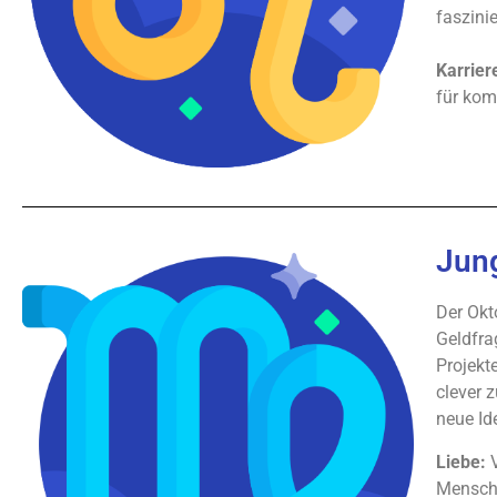
faszini
Karrier
für kom
Jun
Der Okt
Geldfra
Projekt
clever 
neue Id
Liebe:
V
Menschen