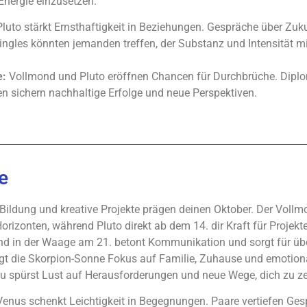
 Energie einzusetzen.
luto stärkt Ernsthaftigkeit in Beziehungen. Gespräche über Zuk
ingles könnten jemanden treffen, der Substanz und Intensität mi
e:
Vollmond und Pluto eröffnen Chancen für Durchbrüche. Diplo
n sichern nachhaltige Erfolge und neue Perspektiven.
e
 Bildung und kreative Projekte prägen deinen Oktober. Der Vollmo
orizonten, während Pluto direkt ab dem 14. dir Kraft für Projekte
 in der Waage am 21. betont Kommunikation und sorgt für übe
ngt die Skorpion-Sonne Fokus auf Familie, Zuhause und emotiona
 du spürst Lust auf Herausforderungen und neue Wege, dich zu z
enus schenkt Leichtigkeit in Begegnungen. Paare vertiefen Gesp