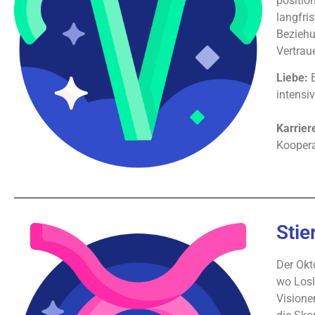
positio
langfri
Beziehu
Vertrau
Liebe:
B
intensi
Karrier
Koopera
Stie
Der Okt
wo Losl
Visione