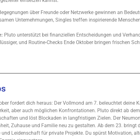
 gezielter einsetzen kannst.
egegnungen über Freunde oder Netzwerke gewinnen an Bedeutun
amen Unternehmungen, Singles treffen inspirierende Menschen,
e:
Pluto unterstützt bei finanziellen Entscheidungen und Verhan
flüssiger, und Routine-Checks Ende Oktober bringen frischen Sc
bs
ober fordert dich heraus: Der Vollmond am 7. beleuchtet deine K
rkeit, aber auch möglichen Konfrontationen. Pluto direkt ab dem 
schaften und löst Blockaden in langfristigen Zielen. Der Neumo
heit, Zuhause und Familie neu zu gestalten. Ab dem 23. bringt 
 und Leidenschaft für private Projekte. Du spürst Motivation, a