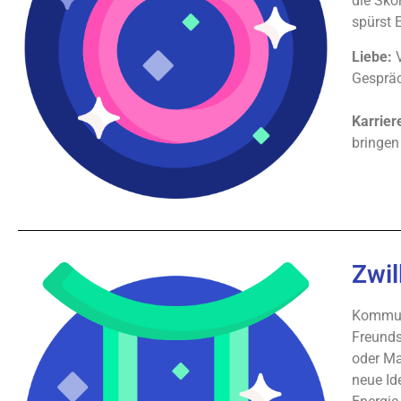
die Sko
spürst 
Liebe:
V
Gespräc
Karrier
bringen 
Zwil
Kommuni
Freunds
oder Ma
neue Id