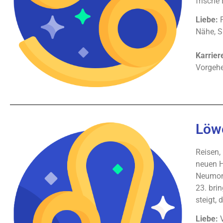
frische
Liebe:
P
Nähe, S
Karrier
Vorgehe
Löw
Reisen,
neuen H
Neumond
23. bri
steigt,
Liebe:
V