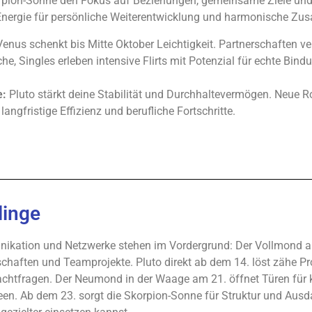
rpion-Sonne den Fokus auf Beziehungen, gemeinsame Ziele und 
Energie für persönliche Weiterentwicklung und harmonische Zu
enus schenkt bis Mitte Oktober Leichtigkeit. Partnerschaften ver
he, Singles erleben intensive Flirts mit Potenzial für echte Bind
e:
Pluto stärkt deine Stabilität und Durchhaltevermögen. Neue 
langfristige Effizienz und berufliche Fortschritte.
linge
kation und Netzwerke stehen im Vordergrund: Der Vollmond am
chaften und Teamprojekte. Pluto direkt ab dem 14. löst zähe P
chtfragen. Der Neumond in der Waage am 21. öffnet Türen für kr
een. Ab dem 23. sorgt die Skorpion-Sonne für Struktur und Ausd