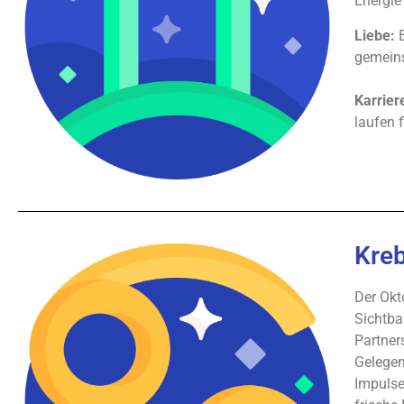
Energie
Liebe:
B
gemeins
Karrier
laufen 
Kre
Der Okt
Sichtba
Partner
Gelegen
Impulse