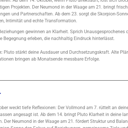
nieren. Ab dem 14. Oktober, wenn Pluto direktläuft, löst sich Bloc
stigen Projekten. Der Neumond in der Waage am 21. bringt frisch
ngen und Partnerschaften. Ab dem 23. sorgt die Skorpion-Sonne
en, Intimität und echte Transformation.
eziehungen gewinnen an Klarheit. Sprich Unausgesprochenes o
ve Begegnung erleben, die nachhaltig Eindruck hinterlässt.
e:
Pluto stärkt deine Ausdauer und Durchsetzungskraft. Alte Plä
tionen bringen ab Monatsende messbare Erfolge.
r
ober weckt tiefe Reflexionen: Der Vollmond am 7. rüttelt an dei
assen angesagt ist. Ab dem 14. bringt Pluto Klarheit in deine la
n. Der Neumond in der Waage am 21. fördert Struktur und Balanc