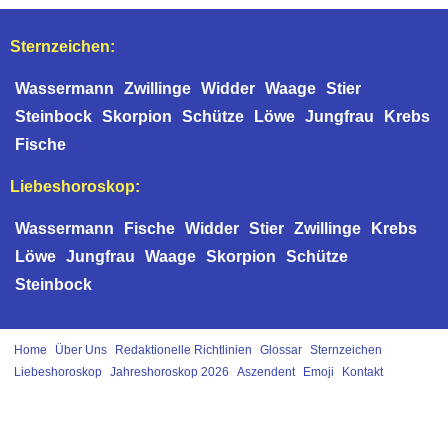
Sternzeichen:
Wassermann
Zwillinge
Widder
Waage
Stier
Steinbock
Skorpion
Schütze
Löwe
Jungfrau
Krebs
Fische
Liebeshoroskop:
Wassermann
Fische
Widder
Stier
Zwillinge
Krebs
Löwe
Jungfrau
Waage
Skorpion
Schütze
Steinbock
Home
Über Uns
Redaktionelle Richtlinien
Glossar
Sternzeichen
Liebeshoroskop
Jahreshoroskop 2026
Aszendent
Emoji
Kontakt
Impressum
|
Datenschutzerklärung
|
Cookie Einstellungen