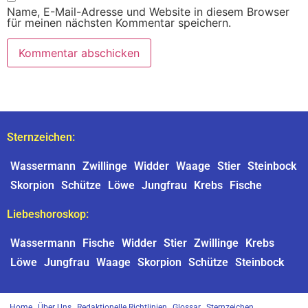
Name, E-Mail-Adresse und Website in diesem Browser
für meinen nächsten Kommentar speichern.
Sternzeichen:
Wassermann
Zwillinge
Widder
Waage
Stier
Steinbock
Skorpion
Schütze
Löwe
Jungfrau
Krebs
Fische
Liebeshoroskop:
Wassermann
Fische
Widder
Stier
Zwillinge
Krebs
Löwe
Jungfrau
Waage
Skorpion
Schütze
Steinbock
Home
Über Uns
Redaktionelle Richtlinien
Glossar
Sternzeichen