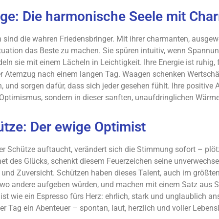
ge: Die harmonische Seele mit Cha
sind die wahren Friedensbringer. Mit ihrer charmanten, ausgew
ituation das Beste zu machen. Sie spüren intuitiv, wenn Spannung
eln sie mit einem Lächeln in Leichtigkeit. Ihre Energie ist ruhig,
fer Atemzug nach einem langen Tag. Waagen schenken Wertschät
n, und sorgen dafür, dass sich jeder gesehen fühlt. Ihre positive 
Optimismus, sondern in dieser sanften, unaufdringlichen Wärme, 
tze: Der ewige Optimist
r Schütze auftaucht, verändert sich die Stimmung sofort – plötzli
net des Glücks, schenkt diesem Feuerzeichen seine unverwechs
 und Zuversicht. Schützen haben dieses Talent, auch im größte
 wo andere aufgeben würden, und machen mit einem Satz aus S
 ist wie ein Espresso fürs Herz: ehrlich, stark und unglaublich 
der Tag ein Abenteuer – spontan, laut, herzlich und voller Lebensl