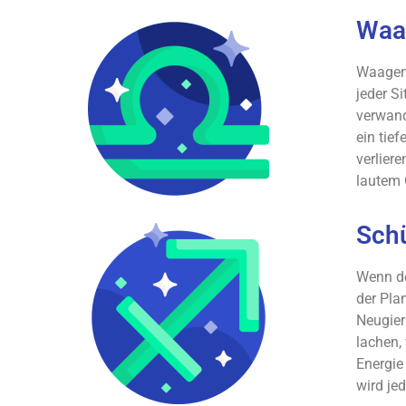
Waa
Waagen 
jeder S
verwand
ein tie
verliere
lautem 
Schü
Wenn de
der Pla
Neugier
lachen,
Energie
wird je