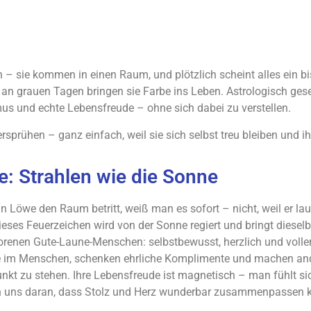
sie kommen in einen Raum, und plötzlich scheint alles ein bis
t an grauen Tagen bringen sie Farbe ins Leben. Astrologisch ge
mus und echte Lebensfreude – ohne sich dabei zu verstellen.
rsprühen – ganz einfach, weil sie sich selbst treu bleiben und ih
: Strahlen wie die Sonne
n Löwe den Raum betritt, weiß man es sofort – nicht, weil er laut 
Dieses Feuerzeichen wird von der Sonne regiert und bringt diese
orenen Gute-Laune-Menschen: selbstbewusst, herzlich und voller
e im Menschen, schenken ehrliche Komplimente und machen ande
unkt zu stehen. Ihre Lebensfreude ist magnetisch – man fühlt sic
n uns daran, dass Stolz und Herz wunderbar zusammenpassen 