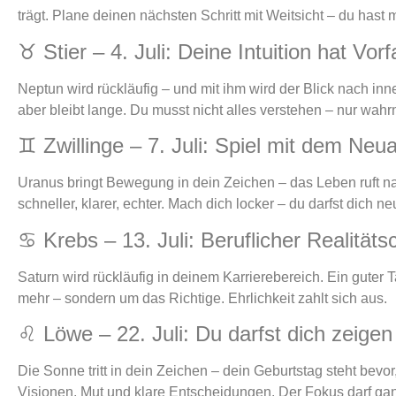
trägt. Plane deinen nächsten Schritt mit Weitsicht – du hast 
♉ Stier – 4. Juli: Deine Intuition hat Vorf
Neptun wird rückläufig – und mit ihm wird der Blick nach inne
aber bleibt lange. Du musst nicht alles verstehen – nur wah
♊ Zwillinge – 7. Juli: Spiel mit dem Neu
Uranus bringt Bewegung in dein Zeichen – das Leben ruft na
schneller, klarer, echter. Mach dich locker – du darfst dich ne
♋ Krebs – 13. Juli: Beruflicher Realität
Saturn wird rückläufig in deinem Karrierebereich. Ein guter 
mehr – sondern um das Richtige. Ehrlichkeit zahlt sich aus.
♌ Löwe – 22. Juli: Du darfst dich zeigen
Die Sonne tritt in dein Zeichen – dein Geburtstag steht bevor
Visionen, Mut und klare Entscheidungen. Der Fokus darf ganz