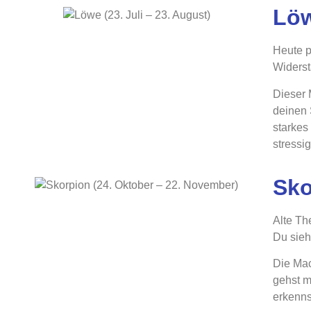
Löw
Heute pr
Widerst
Dieser 
deinen 
starkes
stressi
Sko
Alte Th
Du sieh
Die Mac
gehst mi
erkennst